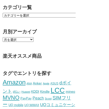
カテゴリ一覧
月別アーカイブ
楽天オススメ商品
タグでエントリを探す
Amazon
dポイ
Anker
ASUS
ANA
Apple
LCC
ント
KDDI
Kindle
mineo
d払い
Huawei
MVNO
SIMフリ
Peach
PayPay
Scoot
ー
UQコミュニケーシ
UQ mobile
UQ WiMAX