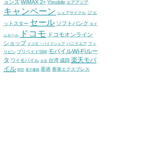
WiMAX 2+
ョンズ
Y!mobile
エアアジア
キャンペーン
ジェ
シェアサイクル
セール
ソフトバンク
ットスター
タイ
ドコモ
ドコモオンライン
ムセール
ショップ
バニラエア
ドコモ・バイクシェア
フィ
モバイルWi-Fiルー
プリペイドSIM
リピン
タ
楽天モバ
台湾
ワイモバイル
成田
台北
イル
香港
香港エクスプレス
関空
電子書籍