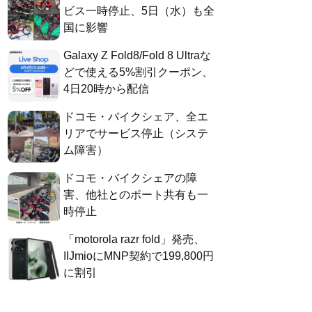
ビス一時停止、5日（水）も全
国に影響
Galaxy Z Fold8/Fold 8 Ultraな
どで使える5%割引クーポン、
4日20時から配信
ドコモ・バイクシェア、全エ
リアでサービス停止（システ
ム障害）
ドコモ・バイクシェアの障
害、他社とのポート共有も一
時停止
「motorola razr fold」発売、
IIJmioにMNP契約で199,800円
に割引