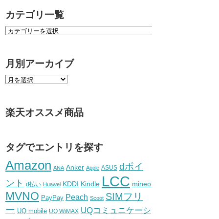
カテゴリ一覧
月別アーカイブ
楽天オススメ商品
タグでエントリを探す
Amazon
dポイ
Anker
ASUS
ANA
Apple
LCC
ント
KDDI
Kindle
mineo
d払い
Huawei
MVNO
SIMフリ
Peach
PayPay
Scoot
ー
UQコミュニケーシ
UQ mobile
UQ WiMAX