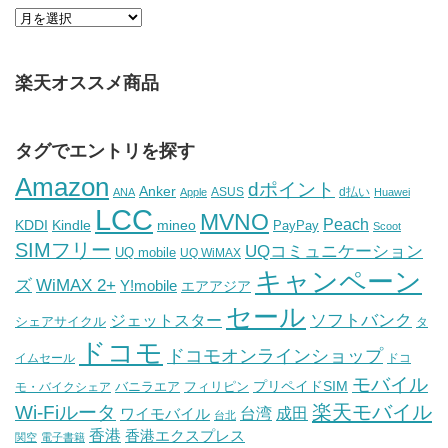
楽天オススメ商品
タグでエントリを探す
Amazon
dポイント
Anker
ASUS
d払い
ANA
Apple
Huawei
LCC
MVNO
Peach
KDDI
Kindle
mineo
PayPay
Scoot
SIMフリー
UQコミュニケーション
UQ mobile
UQ WiMAX
キャンペーン
WiMAX 2+
ズ
Y!mobile
エアアジア
セール
ソフトバンク
ジェットスター
シェアサイクル
タ
ドコモ
ドコモオンラインショップ
イムセール
ドコ
モバイル
バニラエア
プリペイドSIM
モ・バイクシェア
フィリピン
Wi-Fiルータ
楽天モバイル
台湾
ワイモバイル
成田
台北
香港
香港エクスプレス
関空
電子書籍