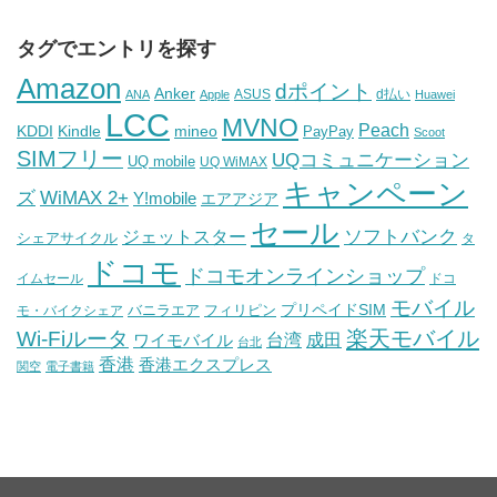
タグでエントリを探す
Amazon
dポイント
Anker
ASUS
d払い
ANA
Apple
Huawei
LCC
MVNO
Peach
KDDI
Kindle
mineo
PayPay
Scoot
SIMフリー
UQコミュニケーション
UQ mobile
UQ WiMAX
キャンペーン
WiMAX 2+
ズ
Y!mobile
エアアジア
セール
ソフトバンク
ジェットスター
シェアサイクル
タ
ドコモ
ドコモオンラインショップ
イムセール
ドコ
モバイル
バニラエア
プリペイドSIM
モ・バイクシェア
フィリピン
Wi-Fiルータ
楽天モバイル
台湾
ワイモバイル
成田
台北
香港
香港エクスプレス
関空
電子書籍