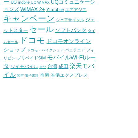
ー
UQコミュニケーシ
UQ mobile
UQ WiMAX
WiMAX 2+
ョンズ
Y!mobile
エアアジア
キャンペーン
ジェ
シェアサイクル
セール
ソフトバンク
ットスター
タイ
ドコモ
ドコモオンライン
ムセール
ショップ
バニラエア
ドコモ・バイクシェア
フィ
モバイルWi-Fiルー
プリペイドSIM
リピン
タ
楽天モバ
台湾
ワイモバイル
成田
台北
イル
香港
香港エクスプレス
関空
電子書籍