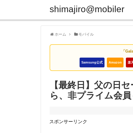
shimajiro@mobiler
ホーム
モバイル
「Gal
Samsung公式
Amazon
楽
【最終日】父の日セール
ら、非プライム会員
スポンサーリンク