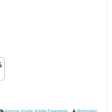
Amazon
,
Kindle
,
Kindle Paperwhite
@shimajiro