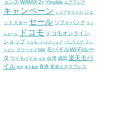
WiMAX 2+
ョンズ
Y!mobile
エアアジア
キャンペーン
ジェ
シェアサイクル
セール
ソフトバンク
ットスター
タイ
ドコモ
ドコモオンライン
ムセール
ショップ
バニラエア
ドコモ・バイクシェア
フィ
モバイルWi-Fiルー
プリペイドSIM
リピン
タ
楽天モバ
台湾
ワイモバイル
成田
台北
イル
香港
香港エクスプレス
関空
電子書籍