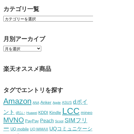
カテゴリ一覧
月別アーカイブ
楽天オススメ商品
タグでエントリを探す
Amazon
dポイ
Anker
ASUS
ANA
Apple
LCC
ント
KDDI
Kindle
mineo
d払い
Huawei
MVNO
SIMフリ
Peach
PayPay
Scoot
ー
UQコミュニケーシ
UQ mobile
UQ WiMAX