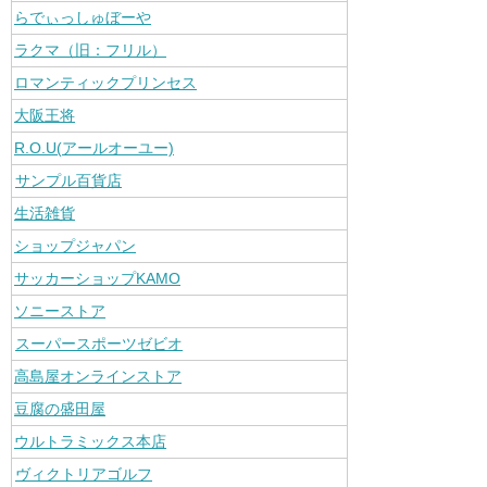
らでぃっしゅぼーや
ラクマ（旧：フリル）
ロマンティックプリンセス
大阪王将
R.O.U(アールオーユー)
サンプル百貨店
生活雑貨
ショップジャパン
サッカーショップKAMO
ソニーストア
スーパースポーツゼビオ
高島屋オンラインストア
豆腐の盛田屋
ウルトラミックス本店
ヴィクトリアゴルフ