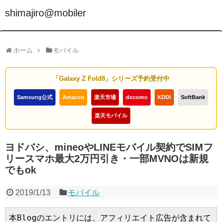
shimajiro@mobiler
ホーム
モバイル
「Galaxy Z Fold8」シリーズ予約受付中
Samsung公式
Amazon
楽天市場
docomo
KDDI
SoftBank
楽天モバイル
ヨドバシ、mineoやLINEモバイル契約でSIMフ
リースマホ最大2万円引き・一部MVNOは新規
でもok
2019/1/13
モバイル
本Blogのエントリには、アフィリエイト広告が含まれて