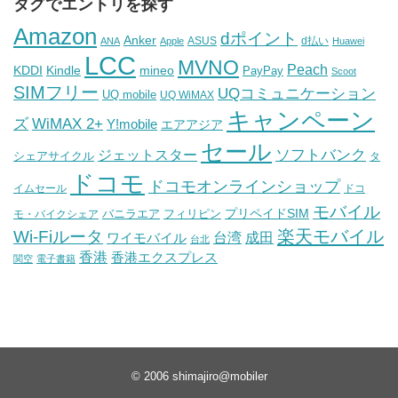
タグでエントリを探す
Amazon
dポイント
Anker
ASUS
d払い
ANA
Apple
Huawei
LCC
MVNO
Peach
KDDI
Kindle
mineo
PayPay
Scoot
SIMフリー
UQコミュニケーション
UQ mobile
UQ WiMAX
キャンペーン
WiMAX 2+
ズ
Y!mobile
エアアジア
セール
ソフトバンク
ジェットスター
シェアサイクル
タ
ドコモ
ドコモオンラインショップ
イムセール
ドコ
モバイル
バニラエア
プリペイドSIM
モ・バイクシェア
フィリピン
Wi-Fiルータ
楽天モバイル
台湾
ワイモバイル
成田
台北
香港
香港エクスプレス
関空
電子書籍
© 2006
shimajiro@mobiler