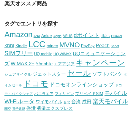
楽天オススメ商品
タグでエントリを探す
Amazon
dポイント
Anker
ASUS
d払い
ANA
Apple
Huawei
LCC
MVNO
Peach
KDDI
Kindle
mineo
PayPay
Scoot
SIMフリー
UQコミュニケーション
UQ mobile
UQ WiMAX
キャンペーン
WiMAX 2+
ズ
Y!mobile
エアアジア
セール
ソフトバンク
ジェットスター
シェアサイクル
タ
ドコモ
ドコモオンラインショップ
イムセール
ドコ
モバイル
バニラエア
プリペイドSIM
モ・バイクシェア
フィリピン
Wi-Fiルータ
楽天モバイル
台湾
ワイモバイル
成田
台北
香港
香港エクスプレス
関空
電子書籍