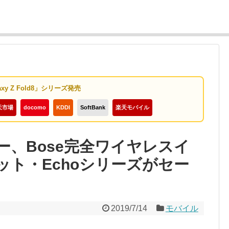
axy Z Fold8」シリーズ発売
天市場
docomo
KDDI
SoftBank
楽天モバイル
デー、Bose完全ワイヤレスイ
レット・Echoシリーズがセー
2019/7/14
モバイル