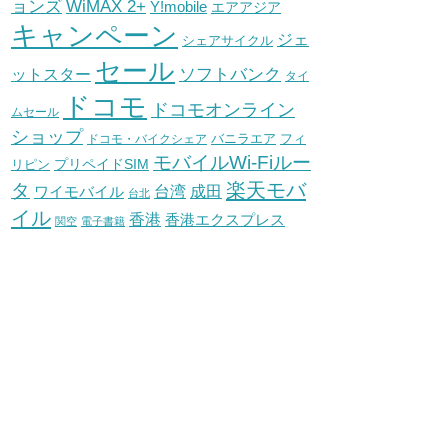
WiMAX 2+
ョンズ
Y!mobile
エアアジア
キャンペーン
ジェ
シェアサイクル
セール
ソフトバンク
ットスター
タイ
ドコモ
ドコモオンライン
ムセール
ショップ
バニラエア
ドコモ・バイクシェア
フィ
モバイルWi-Fiルー
プリペイドSIM
リピン
タ
楽天モバ
台湾
ワイモバイル
成田
台北
イル
香港
香港エクスプレス
関空
電子書籍