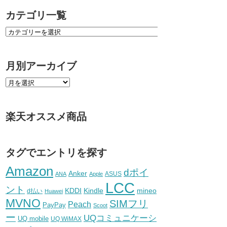
カテゴリ一覧
月別アーカイブ
楽天オススメ商品
タグでエントリを探す
Amazon
dポイ
Anker
ASUS
ANA
Apple
LCC
ント
KDDI
Kindle
mineo
d払い
Huawei
MVNO
SIMフリ
Peach
PayPay
Scoot
ー
UQコミュニケーシ
UQ mobile
UQ WiMAX