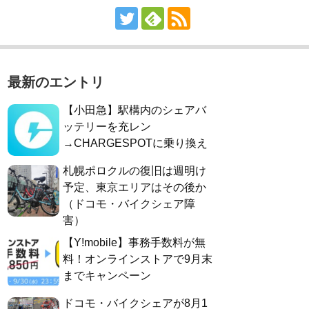
最新のエントリ
【小田急】駅構内のシェアバ
ッテリーを充レン
→CHARGESPOTに乗り換え
札幌ポロクルの復旧は週明け
予定、東京エリアはその後か
（ドコモ・バイクシェア障
害）
【Y!mobile】事務手数料が無
料！オンラインストアで9月末
までキャンペーン
ドコモ・バイクシェアが8月1