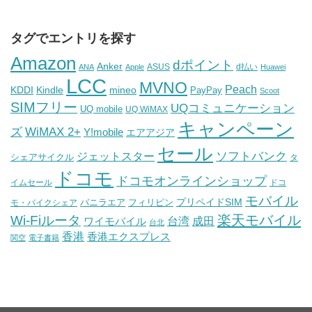
タグでエントリを探す
Amazon
dポイント
Anker
ASUS
d払い
ANA
Apple
Huawei
LCC
MVNO
Peach
KDDI
Kindle
mineo
PayPay
Scoot
SIMフリー
UQコミュニケーション
UQ mobile
UQ WiMAX
キャンペーン
WiMAX 2+
ズ
Y!mobile
エアアジア
セール
ソフトバンク
ジェットスター
シェアサイクル
タ
ドコモ
ドコモオンラインショップ
イムセール
ドコ
モバイル
バニラエア
プリペイドSIM
モ・バイクシェア
フィリピン
Wi-Fiルータ
楽天モバイル
台湾
ワイモバイル
成田
台北
香港
香港エクスプレス
関空
電子書籍