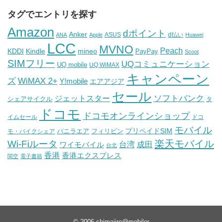
タグでエントリを探す
Amazon
dポイント
Anker
ASUS
d払い
ANA
Apple
Huawei
LCC
MVNO
Peach
KDDI
Kindle
mineo
PayPay
Scoot
SIMフリー
UQコミュニケーション
UQ mobile
UQ WiMAX
キャンペーン
WiMAX 2+
ズ
Y!mobile
エアアジア
セール
ソフトバンク
ジェットスター
シェアサイクル
タ
ドコモ
ドコモオンラインショップ
イムセール
ドコ
モバイル
バニラエア
プリペイドSIM
モ・バイクシェア
フィリピン
Wi-Fiルータ
楽天モバイル
台湾
ワイモバイル
成田
台北
香港
香港エクスプレス
関空
電子書籍
© 2006
shimajiro@mobiler