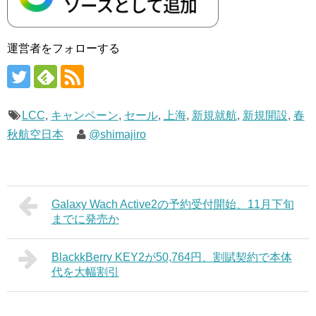
運営者をフォローする
LCC
,
キャンペーン
,
セール
,
上海
,
新規就航
,
新規開設
,
春
秋航空日本
@shimajiro
Galaxy Wach Active2の予約受付開始、11月下旬
までに発売か
BlackkBerry KEY2が50,764円、割賦契約で本体
代を大幅割引