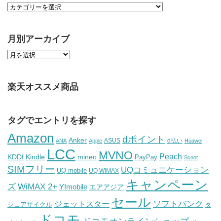
月別アーカイブ
楽天オススメ商品
タグでエントリを探す
Amazon
dポイント
Anker
ASUS
d払い
ANA
Apple
Huawei
LCC
MVNO
Peach
KDDI
Kindle
mineo
PayPay
Scoot
SIMフリー
UQコミュニケーション
UQ mobile
UQ WiMAX
キャンペーン
WiMAX 2+
ズ
Y!mobile
エアアジア
セール
ソフトバンク
ジェットスター
シェアサイクル
タ
ドコモ