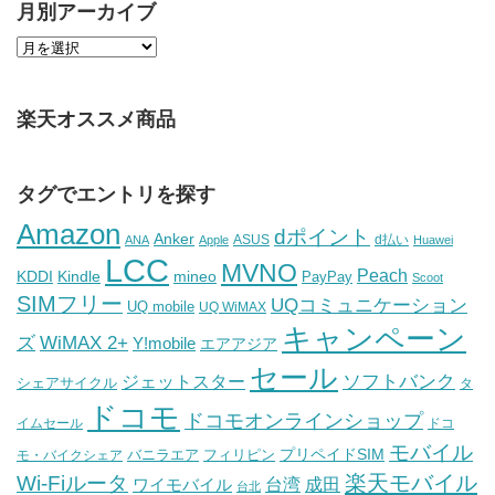
月別アーカイブ
楽天オススメ商品
タグでエントリを探す
Amazon
dポイント
Anker
ASUS
d払い
ANA
Apple
Huawei
LCC
MVNO
Peach
KDDI
Kindle
mineo
PayPay
Scoot
SIMフリー
UQコミュニケーション
UQ mobile
UQ WiMAX
キャンペーン
WiMAX 2+
ズ
Y!mobile
エアアジア
セール
ソフトバンク
ジェットスター
シェアサイクル
タ
ドコモ
ドコモオンラインショップ
イムセール
ドコ
モバイル
バニラエア
プリペイドSIM
モ・バイクシェア
フィリピン
Wi-Fiルータ
楽天モバイル
台湾
ワイモバイル
成田
台北