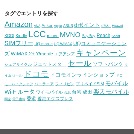
タグでエントリを探す
Amazon
dポイント
Anker
ASUS
d払い
ANA
Apple
Huawei
LCC
MVNO
Peach
KDDI
Kindle
mineo
PayPay
Scoot
SIMフリー
UQコミュニケーション
UQ mobile
UQ WiMAX
キャンペーン
WiMAX 2+
ズ
Y!mobile
エアアジア
セール
ソフトバンク
ジェットスター
シェアサイクル
タ
ドコモ
ドコモオンラインショップ
イムセール
ドコ
モバイル
バニラエア
プリペイドSIM
モ・バイクシェア
フィリピン
Wi-Fiルータ
楽天モバイル
台湾
ワイモバイル
成田
台北
香港
香港エクスプレス
関空
電子書籍