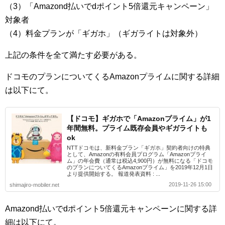
（3）「Amazond払いでdポイント5倍還元キャンペーン」
対象者
（4）料金プランが「ギガホ」（ギガライトは対象外）
上記の条件を全て満たす必要がある。
ドコモのプランについてくるAmazonプライムに関する詳細
は以下にて。
【ドコモ】ギガホで「Amazonプライム」が1
年間無料。プライム既存会員やギガライトも
ok
NTTドコモは、新料金プラン「ギガホ」契約者向けの特典
として、Amazonの有料会員プログラム「Amazonプライ
ム」の年会費（通常は税込4,900円）が無料になる「ドコモ
のプランについてくるAmazonプライム」を2019年12月1日
より提供開始する。 報道発表資料 : ...
2019-11-26 15:00
shimajiro-mobiler.net
Amazond払いでdポイント5倍還元キャンペーンに関する詳
細は以下にて。