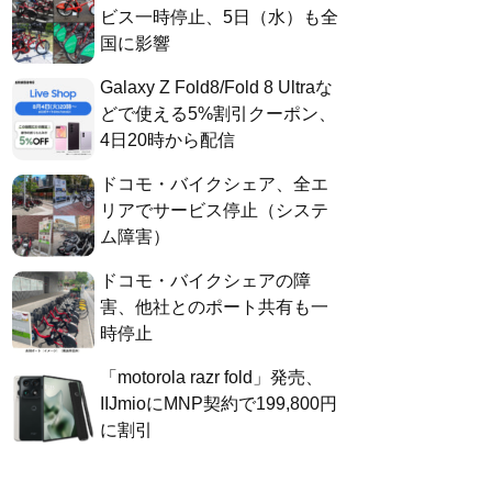
ビス一時停止、5日（水）も全
国に影響
Galaxy Z Fold8/Fold 8 Ultraな
どで使える5%割引クーポン、
4日20時から配信
ドコモ・バイクシェア、全エ
リアでサービス停止（システ
ム障害）
ドコモ・バイクシェアの障
害、他社とのポート共有も一
時停止
「motorola razr fold」発売、
IIJmioにMNP契約で199,800円
に割引