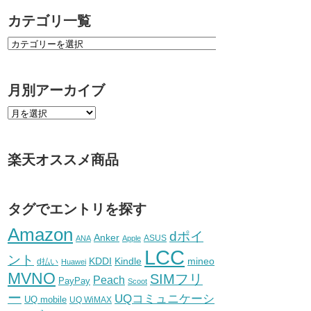
カテゴリ一覧
月別アーカイブ
楽天オススメ商品
タグでエントリを探す
Amazon
dポイ
Anker
ASUS
ANA
Apple
LCC
ント
KDDI
Kindle
mineo
d払い
Huawei
MVNO
SIMフリ
Peach
PayPay
Scoot
ー
UQコミュニケーシ
UQ mobile
UQ WiMAX