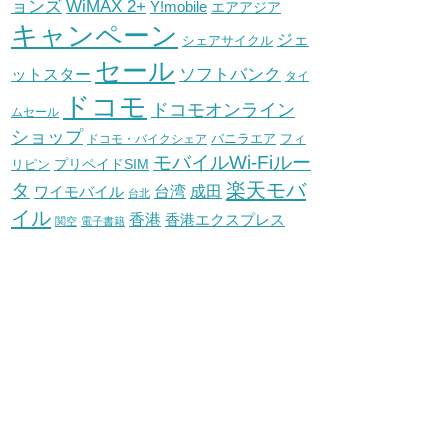
WiMAX 2+
ョンズ
Y!mobile
エアアジア
キャンペーン
ジェ
シェアサイクル
セール
ソフトバンク
ットスター
タイ
ドコモ
ドコモオンライン
ムセール
ショップ
バニラエア
ドコモ・バイクシェア
フィ
モバイルWi-Fiルー
プリペイドSIM
リピン
タ
楽天モバ
台湾
ワイモバイル
成田
台北
イル
香港
香港エクスプレス
関空
電子書籍