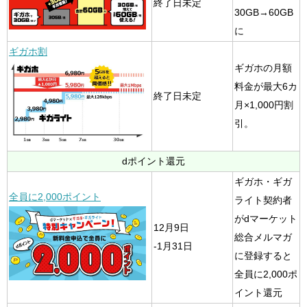
終了日未定
30GB→60GB
に
ギガホ割
ギガホの月額
料金が最大6カ
終了日未定
月×1,000円割
引。
dポイント還元
ギガホ・ギガ
全員に2,000ポイント
ライト契約者
がdマーケット
12月9日
総合メルマガ
-1月31日
に登録すると
全員に2,000ポ
イント還元