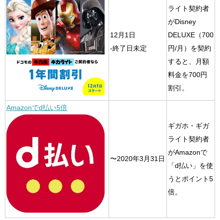
ライト契約者
がDisney
12月1日
DELUXE（700
-終了日未定
円/月）を契約
すると、月額
料金を700円
割引。
Amazonでd払い5倍
ギガホ・ギガ
ライト契約者
がAmazonで
〜2020年3月31日
「d払い」を使
うとポイント5
倍。