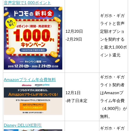
音声定額で1,000ポイント
ギガホ・ギガ
ライトと音声
12月20日
定額オプショ
-2月29日
ンを契約する
と最大1,000ポ
イント還元
ギガホ・ギガ
Amazonプライム年会費無料
ライト契約者
12月1日
はAmazonプ
-終了日未定
ライム年会費
（4,900円）が
無料。
Disney DELUXE割引
ギガホ・ギガ