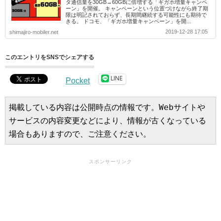
タ通信量を30GB→60GBに倍増する「ギガホ増量キャンペ
ーン」を開催。 キャンペーンという位置づけながら終了期
限は明記されておらず、長期間継続する可能性にも期待で
きる。 ドコモ、「ギガホ増量キャンペーン」を開...
2019-12-28 17:05
shimajiro-mobiler.net
このエントリをSNSでシェアする
LINE
Pocket
掲載している内容は公開時点の情報です。Webサイトや
サービスの内容変更などにより、情報が古くなっている
場合もありますので、ご注意ください。
スポンサーリンク