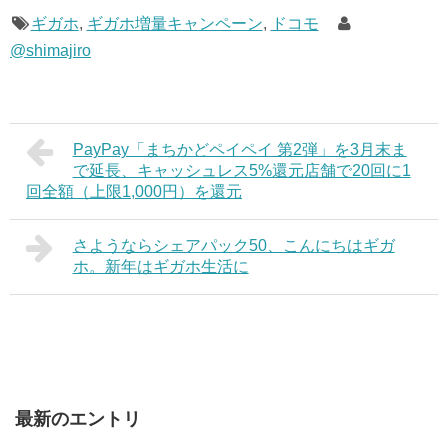
ギガホ
,
ギガホ増量キャンペーン
,
ドコモ
@shimajiro
PayPay「まちかどペイペイ 第2弾」を3月末ま
で延長、キャッシュレス5%還元店舗で20回に1
回全額（上限1,000円）を還元
さようならシェアパック50、こんにちはギガ
ホ。新年はギガホ生活に
最新のエントリ