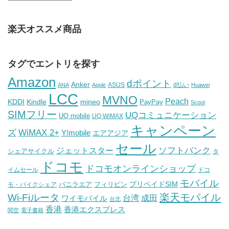
楽天オススメ商品
タグでエントリを探す
Amazon
dポイント
Anker
ASUS
d払い
ANA
Apple
Huawei
LCC
MVNO
Peach
KDDI
Kindle
mineo
PayPay
Scoot
SIMフリー
UQコミュニケーション
UQ mobile
UQ WiMAX
キャンペーン
WiMAX 2+
ズ
Y!mobile
エアアジア
セール
ソフトバンク
ジェットスター
シェアサイクル
タ
ドコモ
ドコモオンラインショップ
イムセール
ドコ
モバイル
バニラエア
プリペイドSIM
モ・バイクシェア
フィリピン
Wi-Fiルータ
楽天モバイル
台湾
ワイモバイル
成田
台北
香港
香港エクスプレス
関空
電子書籍