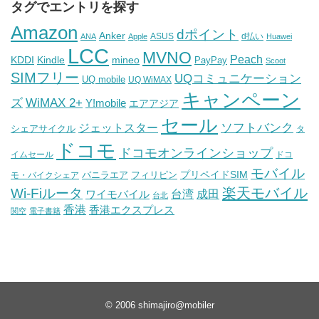
タグでエントリを探す
Amazon
dポイント
Anker
ASUS
d払い
ANA
Apple
Huawei
LCC
MVNO
Peach
KDDI
Kindle
mineo
PayPay
Scoot
SIMフリー
UQコミュニケーション
UQ mobile
UQ WiMAX
キャンペーン
WiMAX 2+
ズ
Y!mobile
エアアジア
セール
ソフトバンク
ジェットスター
シェアサイクル
タ
ドコモ
ドコモオンラインショップ
イムセール
ドコ
モバイル
バニラエア
プリペイドSIM
モ・バイクシェア
フィリピン
Wi-Fiルータ
楽天モバイル
台湾
ワイモバイル
成田
台北
香港
香港エクスプレス
関空
電子書籍
© 2006
shimajiro@mobiler