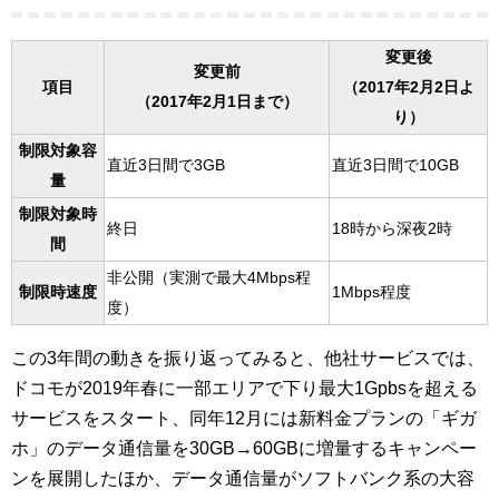
変更後
変更前
項目
（2017年2月2日よ
（2017年2月1日まで）
り）
制限対象容
直近3日間で3GB
直近3日間で10GB
量
制限対象時
終日
18時から深夜2時
間
非公開（実測で最大4Mbps程
制限時速度
1Mbps程度
度）
この3年間の動きを振り返ってみると、他社サービスでは、
ドコモが2019年春に一部エリアで下り最大1Gpbsを超える
サービスをスタート、同年12月には新料金プランの「ギガ
ホ」のデータ通信量を30GB→60GBに増量するキャンペー
ンを展開したほか、データ通信量がソフトバンク系の大容