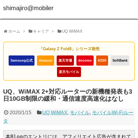
shimajiro@mobiler
ホーム
キャリア
UQ WiMAX
「Galaxy Z Fold8」シリーズ発売
Samsung公式
Amazon
楽天市場
docomo
KDDI
SoftBank
楽天モバイル
UQ、WiMAX 2+対応ルーターの新機種発表も3
日10GB制限の緩和・通信速度高速化はなし
2020/1/15
UQ WiMAX
,
モバイル
,
モバイルWi-Fiルー
タ
本Blogのエントリには、アフィリエイト広告が含まれて