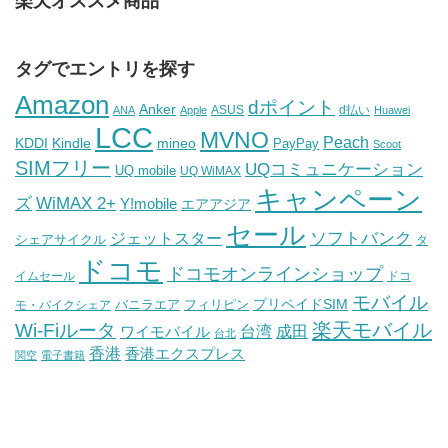
楽天オススメ商品
タグでエントリを探す
Amazon
dポイント
Anker
ASUS
d払い
ANA
Apple
Huawei
LCC
MVNO
Peach
KDDI
Kindle
mineo
PayPay
Scoot
SIMフリー
UQコミュニケーション
UQ mobile
UQ WiMAX
キャンペーン
WiMAX 2+
ズ
Y!mobile
エアアジア
セール
ソフトバンク
ジェットスター
シェアサイクル
タ
ドコモ
ドコモオンラインショップ
イムセール
ドコ
モバイル
バニラエア
プリペイドSIM
モ・バイクシェア
フィリピン
Wi-Fiルータ
楽天モバイル
台湾
ワイモバイル
成田
台北
香港
香港エクスプレス
関空
電子書籍