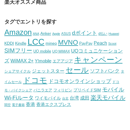
楽天オススメ商品
タグでエントリを探す
Amazon
dポイント
Anker
ASUS
d払い
ANA
Apple
Huawei
LCC
MVNO
Peach
KDDI
Kindle
mineo
PayPay
Scoot
SIMフリー
UQコミュニケーション
UQ mobile
UQ WiMAX
キャンペーン
WiMAX 2+
ズ
Y!mobile
エアアジア
セール
ソフトバンク
ジェットスター
シェアサイクル
タ
ドコモ
ドコモオンラインショップ
イムセール
ドコ
モバイル
バニラエア
プリペイドSIM
モ・バイクシェア
フィリピン
Wi-Fiルータ
楽天モバイル
台湾
ワイモバイル
成田
台北
香港
香港エクスプレス
関空
電子書籍