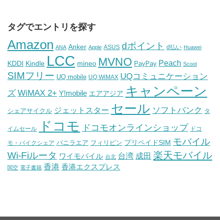
タグでエントリを探す
Amazon
dポイント
Anker
ASUS
d払い
ANA
Apple
Huawei
LCC
MVNO
Peach
KDDI
Kindle
mineo
PayPay
Scoot
SIMフリー
UQコミュニケーション
UQ mobile
UQ WiMAX
キャンペーン
WiMAX 2+
ズ
Y!mobile
エアアジア
セール
ソフトバンク
ジェットスター
シェアサイクル
タ
ドコモ
ドコモオンラインショップ
イムセール
ドコ
モバイル
バニラエア
プリペイドSIM
モ・バイクシェア
フィリピン
Wi-Fiルータ
楽天モバイル
台湾
ワイモバイル
成田
台北
香港
香港エクスプレス
関空
電子書籍