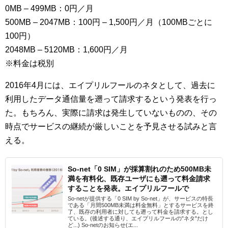
0MB – 499MB：0円／月
500MB – 2047MB：100円 – 1,500円／月（100MBごとに
100円）
2048MB – 5120MB：1,600円／月
※料金は税別
2016年4月には、エイプリルフールのネタとして、過去に
利用したデータ通信量を遡って請求するという発表を行っ
た。もちろん、実際に請求は発生していないものの、その
時点でサービスの継続が厳しいことを予見させる試みと言
える。
So-net「0 SIM」が採算割れのため500MB未
満を有料化、既存ユーザにも遡って料金請求
することを発表。エイプリルフールで
So-netが提供する「0 SIM by So-net」が、サービスの特長
である「月間500MB未満は料金無料」とするサービスを終
了、既存の利用者に対しても遡って料金を請求する。とし
ている。(後述する通り、エイプリルフールの"ネタ"だけ
ど...) So-netのお知らせ(エ...