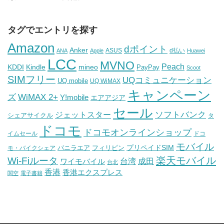
タグでエントリを探す
Amazon
dポイント
Anker
ASUS
d払い
ANA
Apple
Huawei
LCC
MVNO
Peach
KDDI
Kindle
mineo
PayPay
Scoot
SIMフリー
UQコミュニケーション
UQ mobile
UQ WiMAX
キャンペーン
WiMAX 2+
ズ
Y!mobile
エアアジア
セール
ソフトバンク
ジェットスター
シェアサイクル
タ
ドコモ
ドコモオンラインショップ
イムセール
ドコ
モバイル
バニラエア
プリペイドSIM
モ・バイクシェア
フィリピン
Wi-Fiルータ
楽天モバイル
台湾
ワイモバイル
成田
台北
香港
香港エクスプレス
関空
電子書籍