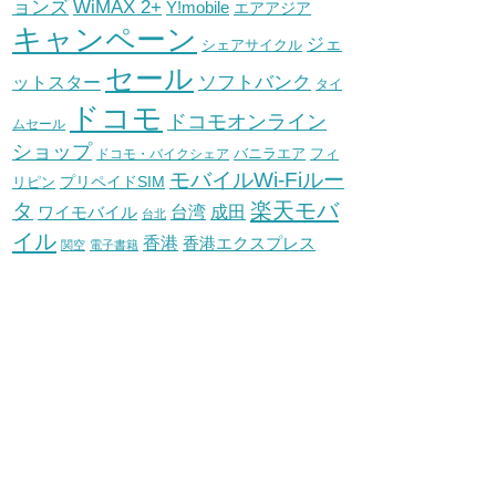
WiMAX 2+
ョンズ
Y!mobile
エアアジア
キャンペーン
ジェ
シェアサイクル
セール
ソフトバンク
ットスター
タイ
ドコモ
ドコモオンライン
ムセール
ショップ
バニラエア
ドコモ・バイクシェア
フィ
モバイルWi-Fiルー
プリペイドSIM
リピン
タ
楽天モバ
台湾
ワイモバイル
成田
台北
イル
香港
香港エクスプレス
関空
電子書籍