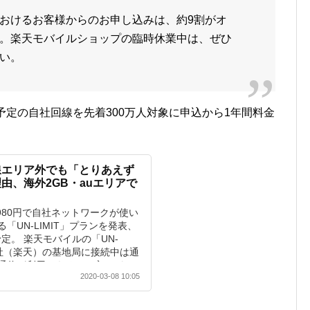
おけるお客様からのお申し込みは、約9割がオ
。楽天モバイルショップの臨時休業中は、ぜひ
い。
予定の自社回線を先着300万人対象に申込から1年間料金
線エリア外でも「とりあえず
由、海外2GB・auエリアで
980円で自社ネットワークが使い
「UN-LIMIT」プランを発表、
予定。 楽天モバイルの「UN-
自社（楽天）の基地局に接続中は通
信が利用できる。一方、パ...
2020-03-08 10:05