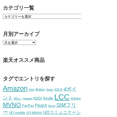
カテゴリ一覧
月別アーカイブ
楽天オススメ商品
タグでエントリを探す
Amazon
dポイ
Anker
ASUS
ANA
Apple
LCC
ント
KDDI
Kindle
mineo
d払い
Huawei
MVNO
SIMフリ
Peach
PayPay
Scoot
ー
UQコミュニケーシ
UQ mobile
UQ WiMAX