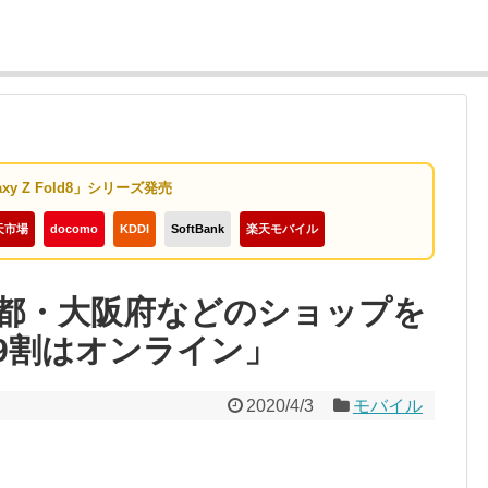
axy Z Fold8」シリーズ発売
天市場
docomo
KDDI
SoftBank
楽天モバイル
都・大阪府などのショップを
9割はオンライン」
2020/4/3
モバイル