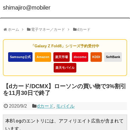
shimajiro@mobiler
ホーム
電子マネー／カード
dカード
「Galaxy Z Fold8」シリーズ予約受付中
Samsung公式
Amazon
楽天市場
docomo
KDDI
SoftBank
楽天モバイル
【dカード/DCMX】ローソンの買い物で3%割引
を11月30日で終了
2020/9/2
dカード
,
モバイル
本Blogのエントリには、アフィリエイト広告が含まれて
います。