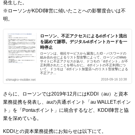
発生した。
※ローソンがKDDI陣営に傾いたことへの影響度合いは不
明。
ローソン、不正アクセスによるdポイント流出
を認めて謝罪。デジタルdポイントカードを一
時停止
ローソンは、他社サービスから漏洩したID・パスワードの
組み合わせによるリスト型攻撃によって、ローソンのWeb
サイトに不正アクセスがあり、ドコモの「dポイント」が不
正利用されたことを明らかに。 dポイントの不正利用につ
いて、ドコモは「dポイント加盟店へのリスト型攻撃による
不正アク...
2018-09-16 10:38
shimajiro-mobiler.net
さらに、ローソンでは2019年12月にはKDDI（au）と資本
業務提携を発表し、auの共通ポイント「au WALLETポイン
ト」を「Pontaポイント」に統合するなど、KDDI陣営と協
業を深めている。
KDDIとの資本業務提携にお知らせは以下にて。