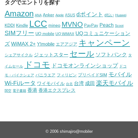
タグでエントリを探す
Amazon
dポイント
Anker
ASUS
d払い
ANA
Apple
Huawei
LCC
MVNO
Peach
KDDI
Kindle
mineo
PayPay
Scoot
SIMフリー
UQコミュニケーション
UQ mobile
UQ WiMAX
キャンペーン
WiMAX 2+
ズ
Y!mobile
エアアジア
セール
ソフトバンク
ジェットスター
シェアサイクル
タ
ドコモ
ドコモオンラインショップ
イムセール
ドコ
モバイル
バニラエア
プリペイドSIM
モ・バイクシェア
フィリピン
Wi-Fiルータ
楽天モバイル
台湾
ワイモバイル
成田
台北
香港
香港エクスプレス
関空
電子書籍
© 2006
shimajiro@mobiler