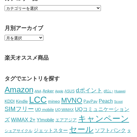
月別アーカイブ
楽天オススメ商品
タグでエントリを探す
Amazon
dポイント
Anker
ASUS
d払い
ANA
Apple
Huawei
LCC
MVNO
Peach
KDDI
Kindle
mineo
PayPay
Scoot
SIMフリー
UQコミュニケーション
UQ mobile
UQ WiMAX
キャンペーン
WiMAX 2+
ズ
Y!mobile
エアアジア
セール
ソフトバンク
ジェットスター
シェアサイクル
タ