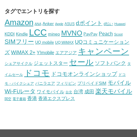
タグでエントリを探す
Amazon
dポイント
Anker
ASUS
d払い
ANA
Apple
Huawei
LCC
MVNO
Peach
KDDI
Kindle
mineo
PayPay
Scoot
SIMフリー
UQコミュニケーション
UQ mobile
UQ WiMAX
キャンペーン
WiMAX 2+
ズ
Y!mobile
エアアジア
セール
ソフトバンク
ジェットスター
シェアサイクル
タ
ドコモ
ドコモオンラインショップ
イムセール
ドコ
モバイル
バニラエア
プリペイドSIM
モ・バイクシェア
フィリピン
Wi-Fiルータ
楽天モバイル
台湾
ワイモバイル
成田
台北
香港
香港エクスプレス
関空
電子書籍