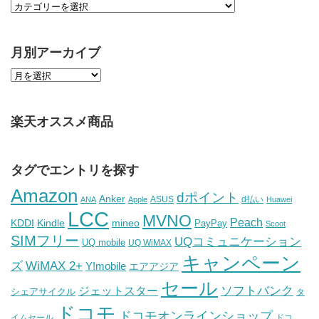
月別アーカイブ
楽天オススメ商品
タグでエントリを探す
Amazon
dポイント
Anker
ASUS
d払い
ANA
Apple
Huawei
LCC
MVNO
Peach
KDDI
Kindle
mineo
PayPay
Scoot
SIMフリー
UQコミュニケーション
UQ mobile
UQ WiMAX
キャンペーン
WiMAX 2+
ズ
Y!mobile
エアアジア
セール
ソフトバンク
ジェットスター
シェアサイクル
タ
ドコモ
ドコモオンラインショップ
イムセール
ドコ