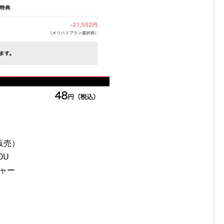
販売）
0U
チャー