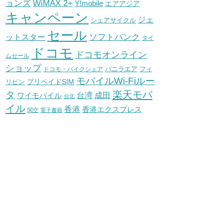
WiMAX 2+
ョンズ
Y!mobile
エアアジア
キャンペーン
ジェ
シェアサイクル
セール
ソフトバンク
ットスター
タイ
ドコモ
ドコモオンライン
ムセール
ショップ
バニラエア
ドコモ・バイクシェア
フィ
モバイルWi-Fiルー
プリペイドSIM
リピン
タ
楽天モバ
台湾
ワイモバイル
成田
台北
イル
香港
香港エクスプレス
関空
電子書籍