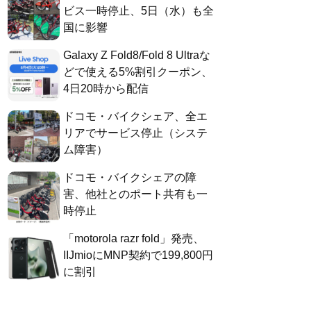
ビス一時停止、5日（水）も全
国に影響
Galaxy Z Fold8/Fold 8 Ultraな
どで使える5%割引クーポン、
4日20時から配信
ドコモ・バイクシェア、全エ
リアでサービス停止（システ
ム障害）
ドコモ・バイクシェアの障
害、他社とのポート共有も一
時停止
「motorola razr fold」発売、
IIJmioにMNP契約で199,800円
に割引