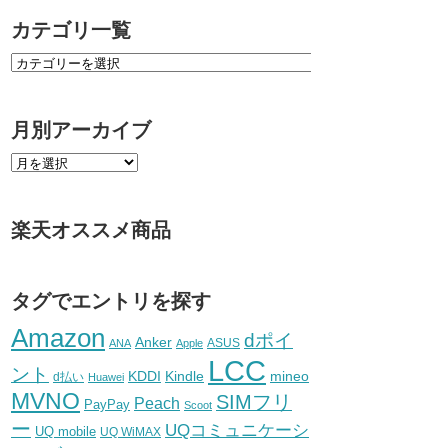
カテゴリ一覧
月別アーカイブ
楽天オススメ商品
タグでエントリを探す
Amazon
dポイ
Anker
ASUS
ANA
Apple
LCC
ント
KDDI
Kindle
mineo
d払い
Huawei
MVNO
SIMフリ
Peach
PayPay
Scoot
ー
UQコミュニケーシ
UQ mobile
UQ WiMAX