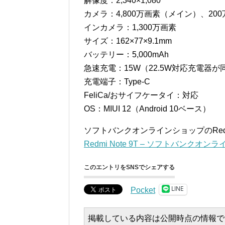
解像度：2,340×1,080
カメラ：4,800万画素（メイン）、20
インカメラ：1,300万画素
サイズ：162×77×9.1mm
バッテリー：5,000mAh
急速充電：15W（22.5W対応充電器が
充電端子：Type-C
FeliCa/おサイフケータイ：対応
OS：MIUI 12（Android 10ベース）
ソフトバンクオンラインショップのRedm
Redmi Note 9T – ソフトバンクオ
このエントリをSNSでシェアする
LINE
Pocket
掲載している内容は公開時点の情報で