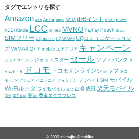
タグでエントリを探す
Amazon
dポイント
Anker
ASUS
d払い
ANA
Apple
Huawei
LCC
MVNO
Peach
KDDI
Kindle
mineo
PayPay
Scoot
SIMフリー
UQコミュニケーション
UQ mobile
UQ WiMAX
キャンペーン
WiMAX 2+
ズ
Y!mobile
エアアジア
セール
ソフトバンク
ジェットスター
シェアサイクル
タ
ドコモ
ドコモオンラインショップ
イムセール
ドコ
モバイル
バニラエア
プリペイドSIM
モ・バイクシェア
フィリピン
Wi-Fiルータ
楽天モバイル
台湾
ワイモバイル
成田
台北
香港
香港エクスプレス
関空
電子書籍
© 2006
shimajiro@mobiler