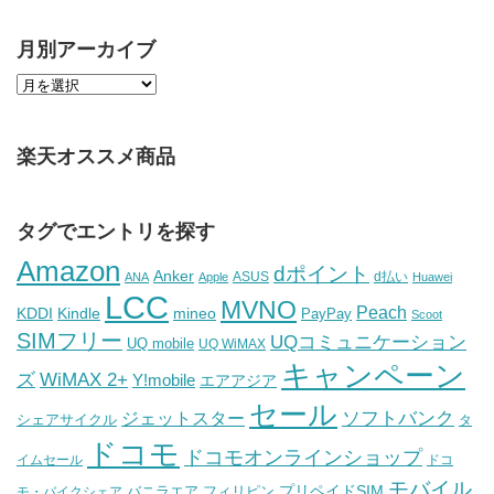
月別アーカイブ
楽天オススメ商品
タグでエントリを探す
Amazon
dポイント
Anker
ASUS
d払い
ANA
Apple
Huawei
LCC
MVNO
Peach
KDDI
Kindle
mineo
PayPay
Scoot
SIMフリー
UQコミュニケーション
UQ mobile
UQ WiMAX
キャンペーン
WiMAX 2+
ズ
Y!mobile
エアアジア
セール
ソフトバンク
ジェットスター
シェアサイクル
タ
ドコモ
ドコモオンラインショップ
イムセール
ドコ
モバイル
バニラエア
プリペイドSIM
モ・バイクシェア
フィリピン