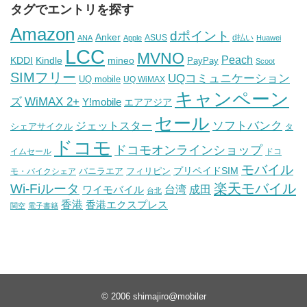
タグでエントリを探す
Amazon
dポイント
Anker
ASUS
d払い
ANA
Apple
Huawei
LCC
MVNO
Peach
KDDI
Kindle
mineo
PayPay
Scoot
SIMフリー
UQコミュニケーション
UQ mobile
UQ WiMAX
キャンペーン
WiMAX 2+
ズ
Y!mobile
エアアジア
セール
ソフトバンク
ジェットスター
シェアサイクル
タ
ドコモ
ドコモオンラインショップ
イムセール
ドコ
モバイル
バニラエア
プリペイドSIM
モ・バイクシェア
フィリピン
Wi-Fiルータ
楽天モバイル
台湾
ワイモバイル
成田
台北
香港
香港エクスプレス
関空
電子書籍
© 2006
shimajiro@mobiler