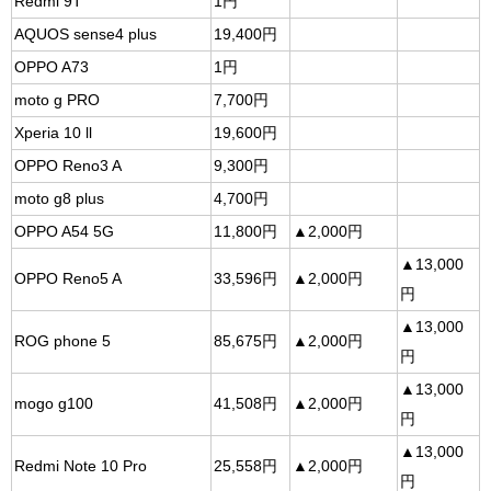
Redmi 9T
1円
AQUOS sense4 plus
19,400円
OPPO A73
1円
moto g PRO
7,700円
Xperia 10 ll
19,600円
OPPO Reno3 A
9,300円
moto g8 plus
4,700円
OPPO A54 5G
11,800円
▲2,000円
▲13,000
OPPO Reno5 A
33,596円
▲2,000円
円
▲13,000
ROG phone 5
85,675円
▲2,000円
円
▲13,000
mogo g100
41,508円
▲2,000円
円
▲13,000
Redmi Note 10 Pro
25,558円
▲2,000円
円