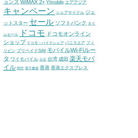
WiMAX 2+
ョンズ
Y!mobile
エアアジア
キャンペーン
ジェ
シェアサイクル
セール
ソフトバンク
ットスター
タイ
ドコモ
ドコモオンライン
ムセール
ショップ
バニラエア
ドコモ・バイクシェア
フィ
モバイルWi-Fiルー
プリペイドSIM
リピン
タ
楽天モバ
台湾
ワイモバイル
成田
台北
イル
香港
香港エクスプレス
関空
電子書籍