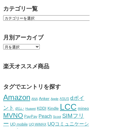
カテゴリ一覧
月別アーカイブ
楽天オススメ商品
タグでエントリを探す
Amazon
dポイ
Anker
ASUS
ANA
Apple
LCC
ント
KDDI
Kindle
mineo
d払い
Huawei
MVNO
SIMフリ
Peach
PayPay
Scoot
ー
UQコミュニケーシ
UQ mobile
UQ WiMAX