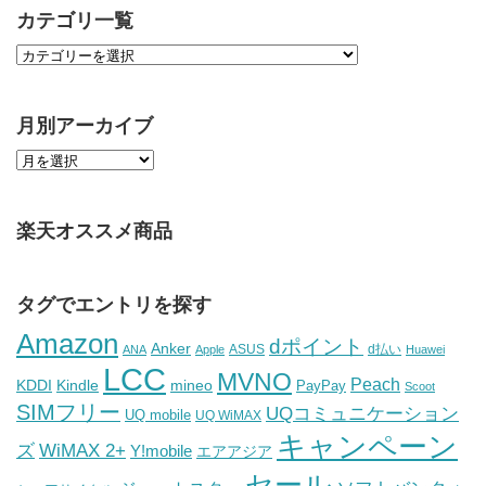
カテゴリ一覧
月別アーカイブ
楽天オススメ商品
タグでエントリを探す
Amazon
dポイント
Anker
ASUS
d払い
ANA
Apple
Huawei
LCC
MVNO
Peach
KDDI
Kindle
mineo
PayPay
Scoot
SIMフリー
UQコミュニケーション
UQ mobile
UQ WiMAX
キャンペーン
WiMAX 2+
ズ
Y!mobile
エアアジア
セール