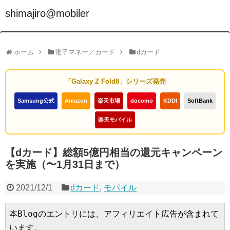
shimajiro@mobiler
ホーム
電子マネー／カード
dカード
「Galaxy Z Fold8」シリーズ発売
Samsung公式
Amazon
楽天市場
docomo
KDDI
SoftBank
楽天モバイル
【dカード】総額5億円相当の還元キャンペーン
を実施（〜1月31日まで）
2021/12/1
dカード
,
モバイル
本Blogのエントリには、アフィリエイト広告が含まれて
います。