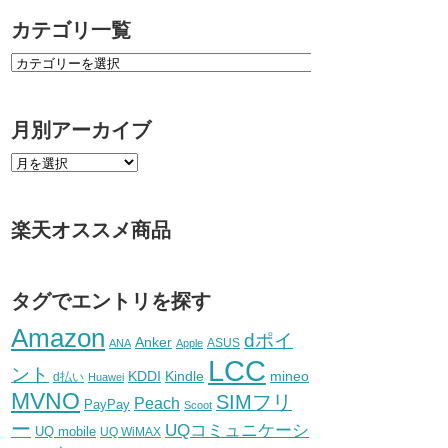
カテゴリ一覧
月別アーカイブ
楽天オススメ商品
タグでエントリを探す
Amazon
dポイ
Anker
ASUS
ANA
Apple
LCC
ント
KDDI
Kindle
mineo
d払い
Huawei
MVNO
SIMフリ
Peach
PayPay
Scoot
ー
UQコミュニケーシ
UQ mobile
UQ WiMAX