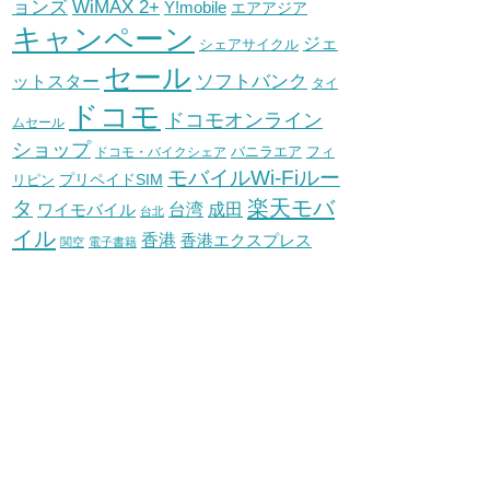
WiMAX 2+
ョンズ
Y!mobile
エアアジア
キャンペーン
ジェ
シェアサイクル
セール
ソフトバンク
ットスター
タイ
ドコモ
ドコモオンライン
ムセール
ショップ
バニラエア
ドコモ・バイクシェア
フィ
モバイルWi-Fiルー
プリペイドSIM
リピン
タ
楽天モバ
台湾
ワイモバイル
成田
台北
イル
香港
香港エクスプレス
関空
電子書籍