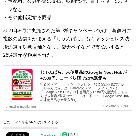
・宅配料、公共料金の支払、収納代行、電子マネーのチャ
ージなど
・その他指定する商品
2021年9月に実施された第1弾キャンペーンでは、新宿内に
複数の店舗をかまえる「じゃんぱら」もキャッシュレス決
済の還元対象店舗となり、楽天ペイなどで支払いすると
25%還元が適用された。
じゃんぱら、未使用品のGoogle Nest Hubが
4,980円、コード決済で25%還元も
中古のスマートフォン・タブレットなどなどを販売する
「じゃんぱら」は、Googleのスマートディスプレイ
「Google Nest Hub」の未使用品を4,980円で販売中。 じゃ
んぱら新宿2号店のツイートは以下にて。 Google Nest Hub
の未使用品が大量入荷し...
2021-09-16 06:34
shimajiro-mobiler.net
このエントリをSNSでシェアする
LINE