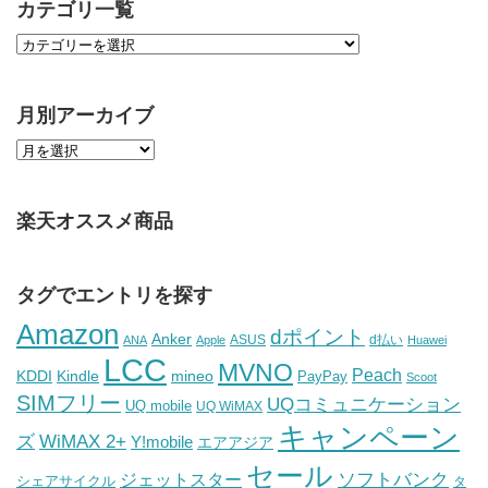
カテゴリ一覧
月別アーカイブ
楽天オススメ商品
タグでエントリを探す
Amazon
dポイント
Anker
ASUS
d払い
ANA
Apple
Huawei
LCC
MVNO
Peach
KDDI
Kindle
mineo
PayPay
Scoot
SIMフリー
UQコミュニケーション
UQ mobile
UQ WiMAX
キャンペーン
WiMAX 2+
ズ
Y!mobile
エアアジア
セール
ソフトバンク
ジェットスター
シェアサイクル
タ