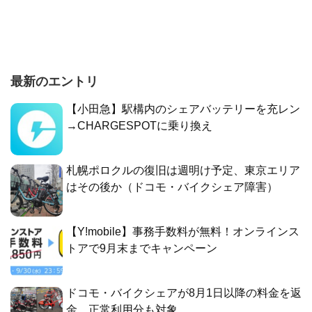
最新のエントリ
【小田急】駅構内のシェアバッテリーを充レン
→CHARGESPOTに乗り換え
札幌ポロクルの復旧は週明け予定、東京エリア
はその後か（ドコモ・バイクシェア障害）
【Y!mobile】事務手数料が無料！オンラインス
トアで9月末までキャンペーン
ドコモ・バイクシェアが8月1日以降の料金を返
金、正常利用分も対象