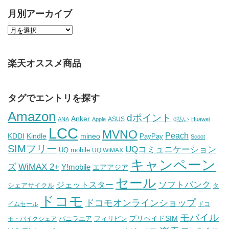
月別アーカイブ
楽天オススメ商品
タグでエントリを探す
Amazon
dポイント
Anker
ASUS
d払い
ANA
Apple
Huawei
LCC
MVNO
Peach
KDDI
Kindle
mineo
PayPay
Scoot
SIMフリー
UQコミュニケーション
UQ mobile
UQ WiMAX
キャンペーン
WiMAX 2+
ズ
Y!mobile
エアアジア
セール
ソフトバンク
ジェットスター
シェアサイクル
タ
ドコモ
ドコモオンラインショップ
イムセール
ドコ
モバイル
バニラエア
プリペイドSIM
モ・バイクシェア
フィリピン