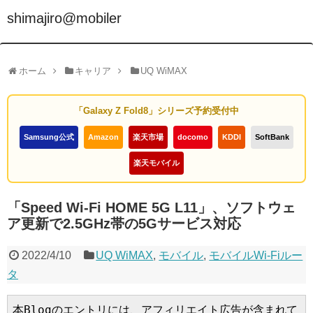
shimajiro@mobiler
ホーム
キャリア
UQ WiMAX
「Galaxy Z Fold8」シリーズ予約受付中
Samsung公式
Amazon
楽天市場
docomo
KDDI
SoftBank
楽天モバイル
「Speed Wi-Fi HOME 5G L11」、ソフトウェ
ア更新で2.5GHz帯の5Gサービス対応
2022/4/10
UQ WiMAX
,
モバイル
,
モバイルWi-Fiルー
タ
本Blogのエントリには、アフィリエイト広告が含まれて