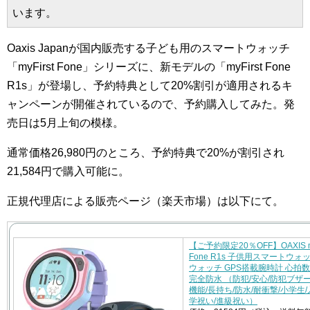
います。
Oaxis Japanが国内販売する子ども用のスマートウォッチ
「myFirst Fone」シリーズに、新モデルの「myFirst Fone
R1s」が登場し、予約特典として20%割引が適用されるキ
ャンペーンが開催されているので、予約購入してみた。発
売日は5月上旬の模様。
通常価格26,980円のところ、予約特典で20%が割引され
21,584円で購入可能に。
正規代理店による販売ページ（楽天市場）は以下にて。
【ご予約限定20％OFF】OAXIS my
Fone R1s 子供用スマートウォ
ウォッチ GPS搭載腕時計 心拍数検
完全防水 （防犯/安心/防犯ブザ
機能/長持ち/防水/耐衝撃/小学生
学祝い/進級祝い）