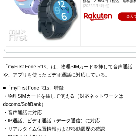
価格：21584円（税込、送料無料
(2022/4/14時点)
楽天
「myFirst Fone R1s」は、物理SIMカードを挿して音声通話
や、アプリを使ったビデオ通話に対応している。
■「myFirst Fone R1s」特徴
・物理SIMカードを挿して使える（対応ネットワークは
docomo/SoftBank）
・音声通話に対応
・IP通話、ビデオ通話（データ通信）に対応
・リアルタイム位置情報および移動履歴の確認