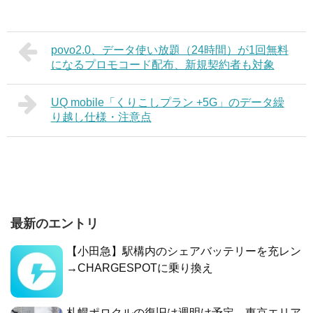
povo2.0、データ使い放題（24時間）が1回無料
になるプロモコード配布、新規契約者も対象
UQ mobile「くりこしプラン +5G」のデータ繰
り越し仕様・注意点
最新のエントリ
【小田急】駅構内のシェアバッテリーを充レン
→CHARGESPOTに乗り換え
札幌ポロクルの復旧は週明け予定、東京エリア