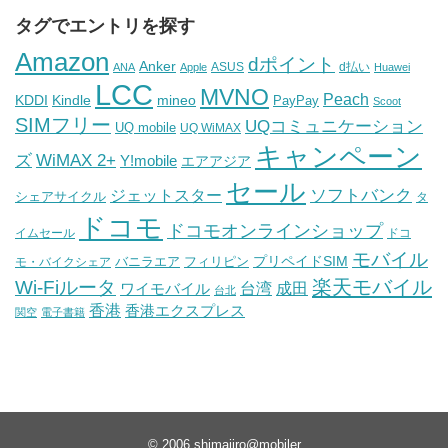
タグでエントリを探す
Amazon
dポイント
Anker
ASUS
d払い
ANA
Apple
Huawei
LCC
MVNO
Peach
KDDI
Kindle
mineo
PayPay
Scoot
SIMフリー
UQコミュニケーション
UQ mobile
UQ WiMAX
キャンペーン
WiMAX 2+
ズ
Y!mobile
エアアジア
セール
ソフトバンク
ジェットスター
シェアサイクル
タ
ドコモ
ドコモオンラインショップ
イムセール
ドコ
モバイル
バニラエア
プリペイドSIM
モ・バイクシェア
フィリピン
Wi-Fiルータ
楽天モバイル
台湾
ワイモバイル
成田
台北
香港
香港エクスプレス
関空
電子書籍
© 2006
shimajiro@mobiler