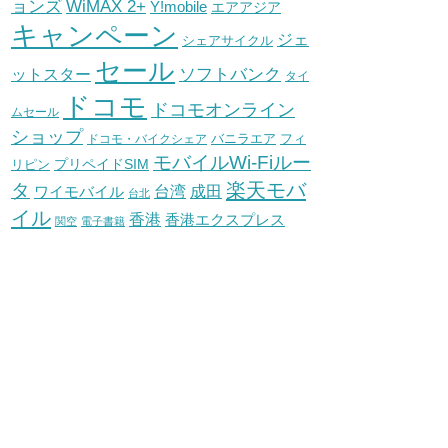
WiMAX 2+
ョンズ
Y!mobile
エアアジア
キャンペーン
ジェ
シェアサイクル
セール
ソフトバンク
ットスター
タイ
ドコモ
ドコモオンライン
ムセール
ショップ
バニラエア
ドコモ・バイクシェア
フィ
モバイルWi-Fiルー
プリペイドSIM
リピン
タ
楽天モバ
台湾
ワイモバイル
成田
台北
イル
香港
香港エクスプレス
関空
電子書籍