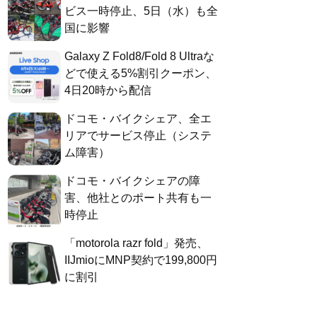
ビス一時停止、5日（水）も全
国に影響
Galaxy Z Fold8/Fold 8 Ultraな
どで使える5%割引クーポン、
4日20時から配信
ドコモ・バイクシェア、全エ
リアでサービス停止（システ
ム障害）
ドコモ・バイクシェアの障
害、他社とのポート共有も一
時停止
「motorola razr fold」発売、
IIJmioにMNP契約で199,800円
に割引