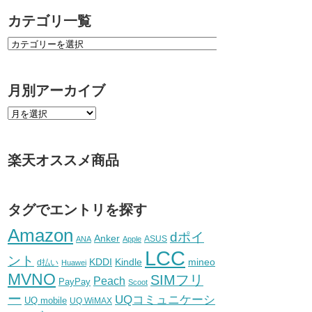
カテゴリ一覧
月別アーカイブ
楽天オススメ商品
タグでエントリを探す
Amazon
dポイ
Anker
ASUS
ANA
Apple
LCC
ント
KDDI
Kindle
mineo
d払い
Huawei
MVNO
SIMフリ
Peach
PayPay
Scoot
ー
UQコミュニケーシ
UQ mobile
UQ WiMAX