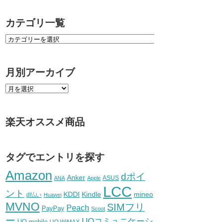
カテゴリ一覧
月別アーカイブ
楽天オススメ商品
タグでエントリを探す
Amazon
dポイ
Anker
ASUS
ANA
Apple
LCC
ント
KDDI
Kindle
mineo
d払い
Huawei
MVNO
SIMフリ
Peach
PayPay
Scoot
ー
UQコミュニケーシ
UQ mobile