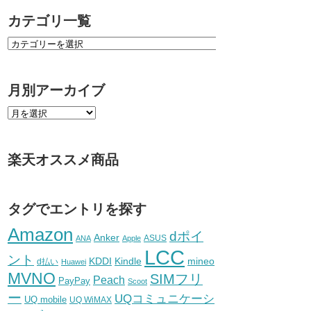
カテゴリ一覧
月別アーカイブ
楽天オススメ商品
タグでエントリを探す
Amazon
dポイ
Anker
ASUS
ANA
Apple
LCC
ント
KDDI
Kindle
mineo
d払い
Huawei
MVNO
SIMフリ
Peach
PayPay
Scoot
ー
UQコミュニケーシ
UQ mobile
UQ WiMAX