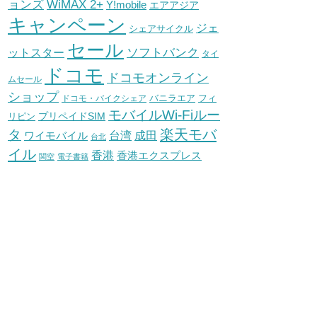
WiMAX 2+
ョンズ
Y!mobile
エアアジア
キャンペーン
ジェ
シェアサイクル
セール
ソフトバンク
ットスター
タイ
ドコモ
ドコモオンライン
ムセール
ショップ
バニラエア
ドコモ・バイクシェア
フィ
モバイルWi-Fiルー
プリペイドSIM
リピン
タ
楽天モバ
台湾
ワイモバイル
成田
台北
イル
香港
香港エクスプレス
関空
電子書籍