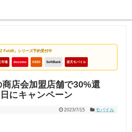
y Z Fold8」シリーズ予約受付中
天市場
docomo
KDDI
SoftBank
楽天モバイル
区の商店会加盟店舗で30%還
30日にキャンペーン
2023/7/15
モバイル