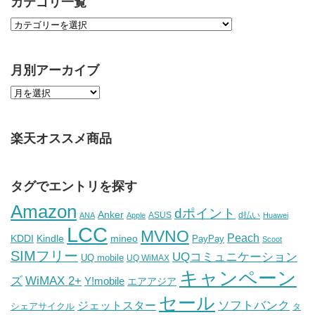
カテゴリ一覧
月別アーカイブ
楽天オススメ商品
タグでエントリを探す
Amazon
dポイント
Anker
ASUS
d払い
ANA
Apple
Huawei
LCC
MVNO
Peach
KDDI
Kindle
mineo
PayPay
Scoot
SIMフリー
UQコミュニケーション
UQ mobile
UQ WiMAX
キャンペーン
WiMAX 2+
ズ
Y!mobile
エアアジア
セール
ソフトバンク
ジェットスター
シェアサイクル
タ