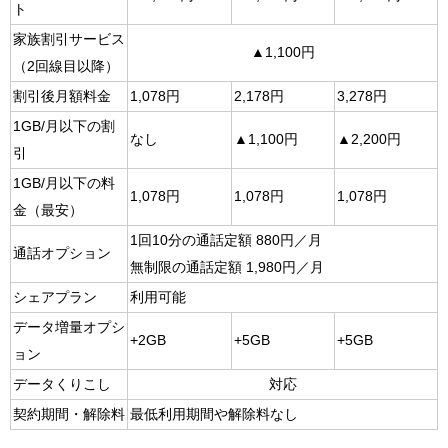
ト
家族割引サービス
▲1,100円
（2回線目以降）
割引後月額料金
1,078円
2,178円
3,278円
1GB/月以下の割
なし
▲1,100円
▲2,200円
引
1GB/月以下の料
1,078円
1,078円
1,078円
金（最安）
1回10分の通話定額 880円／月
通話オプション
無制限の通話定額 1,980円／月
シェアプラン
利用可能
データ増量オプシ
+2GB
+5GB
+5GB
ョン
データくりこし
対応
契約期間・解除料
最低利用期間や解除料なし