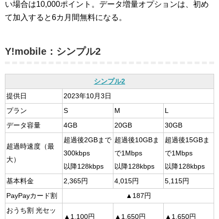
い場合は10,000ポイント。データ増量オプションは、初め
て加入すると6カ月間無料になる。
Y!mobile：シンプル2
シンプル2
提供日
2023年10月3日
プラン
S
M
L
データ容量
4GB
20GB
30GB
超過後2GBまで
超過後10GBま
超過後15GBま
超過時速度（最
300kbps
で1Mbps
で1Mbps
大）
以降128kbps
以降128kbps
以降128kbps
基本料金
2,365円
4,015円
5,115円
PayPayカード割
▲187円
おうち割 光セッ
▲1,100円
▲1,650円
▲1,650円