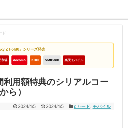
ード
axy Z Fold8」シリーズ発売
天市場
docomo
KDDI
SoftBank
楽天モバイル
年間利用額特典のシリアルコー
分から）
2024/4/5
2024/4/5
dカード
,
モバイル