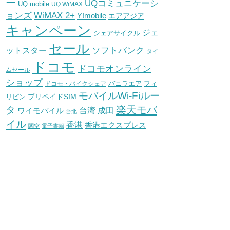
ー
UQコミュニケーシ
UQ mobile
UQ WiMAX
WiMAX 2+
ョンズ
Y!mobile
エアアジア
キャンペーン
ジェ
シェアサイクル
セール
ソフトバンク
ットスター
タイ
ドコモ
ドコモオンライン
ムセール
ショップ
バニラエア
ドコモ・バイクシェア
フィ
モバイルWi-Fiルー
プリペイドSIM
リピン
タ
楽天モバ
台湾
ワイモバイル
成田
台北
イル
香港
香港エクスプレス
関空
電子書籍