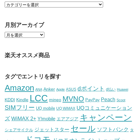
月別アーカイブ
楽天オススメ商品
タグでエントリを探す
Amazon
dポイント
Anker
ASUS
d払い
ANA
Apple
Huawei
LCC
MVNO
Peach
KDDI
Kindle
mineo
PayPay
Scoot
SIMフリー
UQコミュニケーション
UQ mobile
UQ WiMAX
キャンペーン
WiMAX 2+
ズ
Y!mobile
エアアジア
セール
ソフトバンク
ジェットスター
シェアサイクル
タ
ドコモ