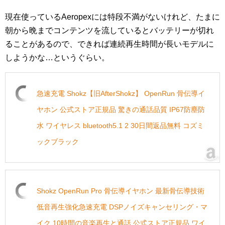
現在使っているAeropexには特段不満がないけれど、たまに
朝から晩までコンテンツを流しているとバッテリーが切れ
ることがあるので、できれば連続再生時間が長いモデルに
しようかな…というぐらい。
急速充電 Shokz【旧AfterShokz】 OpenRun 骨伝導イ
ヤホン 公式ストア正規品 驚きの通話品質 IP67防塵防
水 ワイヤレス bluetooth5.1 2 30日間返品無料 コズミ
ックブラック
Shokz OpenRun Pro 骨伝導イヤホン 最新骨伝導技術
低音再生強化急速充電 DSPノイズキャンセリング・マ
イク 10時間の音楽再生と通話 公式ストア正規品 ワイ