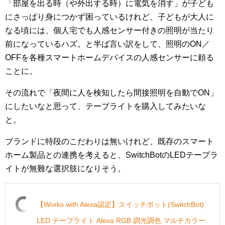
「部屋を出る時（や外出する時）に電気を消す」が子ども
にさっぱり身につかず困っているけれど、子どもが大人に
なる頃には、個人宅でも人感センサー付きの照明が当たり
前になっているハズ。と半ば言い訳をして、照明のON／
OFFを各種スマートホームデバイスの人感センサーに頼る
ことに。
その流れで「夜間に人を検知したら間接照明を自動でON」
にしたいなと思って、テープライトを購入してみたいな
と。
ブランドに特段のこだわりは無いけれど、既存のスマート
ホーム製品との連携を考えると、SwitchBotのLEDテープラ
イトが無難な選択肢になりそう。
【Works with Alexa認定】スイッチボット(SwitchBot)
LED テープライト Alexa RGB 調光調色 マルチカラー