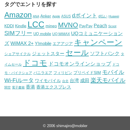
タグでエントリを探す
Amazon
dポイント
Anker
ASUS
d払い
ANA
Apple
Huawei
LCC
MVNO
Peach
KDDI
Kindle
mineo
PayPay
Scoot
SIMフリー
UQコミュニケーション
UQ mobile
UQ WiMAX
キャンペーン
WiMAX 2+
ズ
Y!mobile
エアアジア
セール
ソフトバンク
ジェットスター
シェアサイクル
タ
ドコモ
ドコモオンラインショップ
イムセール
ドコ
モバイル
バニラエア
プリペイドSIM
モ・バイクシェア
フィリピン
Wi-Fiルータ
楽天モバイル
台湾
ワイモバイル
成田
台北
香港
香港エクスプレス
関空
電子書籍
© 2006
shimajiro@mobiler