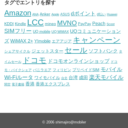
タグでエントリを探す
Amazon
dポイント
Anker
ASUS
d払い
ANA
Apple
Huawei
LCC
MVNO
Peach
KDDI
Kindle
mineo
PayPay
Scoot
SIMフリー
UQコミュニケーション
UQ mobile
UQ WiMAX
キャンペーン
WiMAX 2+
ズ
Y!mobile
エアアジア
セール
ソフトバンク
ジェットスター
シェアサイクル
タ
ドコモ
ドコモオンラインショップ
イムセール
ドコ
モバイル
バニラエア
プリペイドSIM
モ・バイクシェア
フィリピン
Wi-Fiルータ
楽天モバイル
台湾
ワイモバイル
成田
台北
香港
香港エクスプレス
関空
電子書籍
© 2006
shimajiro@mobiler